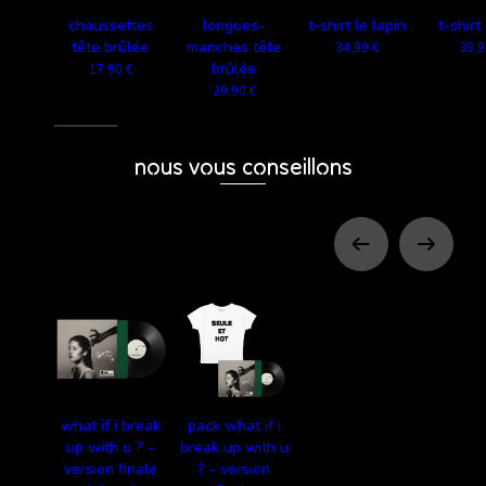
chaussettes
longues-
t-shirt le lapin
t-shirt
tête brûlée
manches tête
34,99 €
39,9
brûlée
17,90 €
29,90 €
nous vous conseillons
what if i break
pack what if i
up with u ? -
break up with u
version finale
? - version