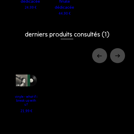
dédicacée
finale
dédicacée
24,99 €
44,90 €
derniers produits consultés
(1)
vinyle - what if i
break up with
u?
21,99 €