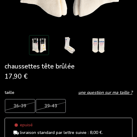
chaussettes tête brûlée
17,90 €
taille
une question sur ma taille ?
36-39
39-43
epuisé
livraison standard
par lettre suivie :
8,00 €
.