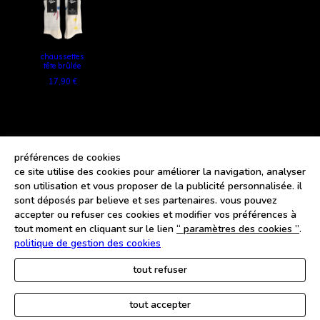
chaussettes
tête brûlée
17,90 €
préférences de cookies
ce site utilise des cookies pour améliorer la navigation, analyser
faq
son utilisation et vous proposer de la publicité personnalisée. il
sont déposés par believe et ses partenaires. vous pouvez
nous contacter
accepter ou refuser ces cookies et modifier vos préférences à
cgv
tout moment en cliquant sur le lien
“ paramètres des cookies ”
.
mentions légales
politique de gestion des cookies
gérer les cookies
tout refuser
politique de confidentialité
tout accepter
© iliona