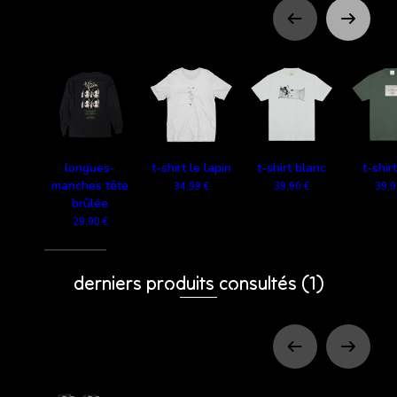
longues-
t-shirt le lapin
t-shirt blanc
t-shir
manches tête
34,99 €
39,90 €
39,9
brûlée
29,90 €
derniers produits consultés
(1)