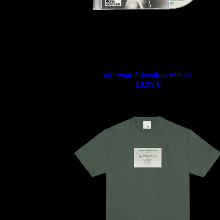
cd - what if i break up with u?
13,99 €