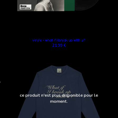
vinyle - what if i break up with u?
21,99 €
ce produit n'est plus disponible pour le
moment.