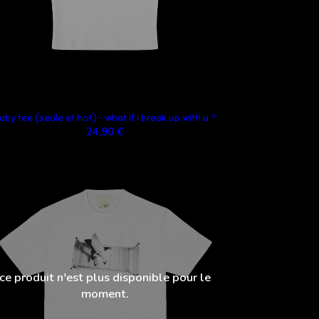
aby tee (seule et hot) - what if i break up with u ?
24,90 €
ce produit n'est plus disponible pour le
moment.