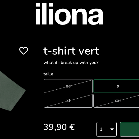
t-shirt vert
what if i break up with you?
taille
xs
s
xl
xxl
39,90 €
1